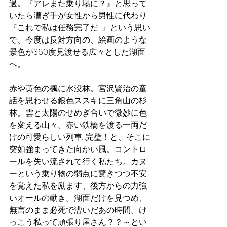
過。『アレまた乗り場に？』と思って
いたら漕ぎ手が女性から男性に代わり
『これで私は任務完了だ…』という思い
で、今度は反対方向の、絵画のような
景色が360度見渡せる広々とした湖面
へ。
赤や黄色の楓に水没林。宮沢賢治の童
話を思わせる銀色ススキに三角山の杉
林。雲と太陽のせめぎ合いで微妙に色
を変える山々。赤い鉄橋を渡る一両だ
けの可愛らしい列車…完璧！と、そこに
突如強まってきた向かい風。コントロ
ールを失い流されて行く私たち。カヌ
ーという乗り物の弱点に驚きつつ不安
を覚えた私を励ます、後方からの力強
いオールの動き。湖面だけを見つめ、
無言のまま必死で漕いだあの時間。け
っこう私って頑張り屋さん？？～とい