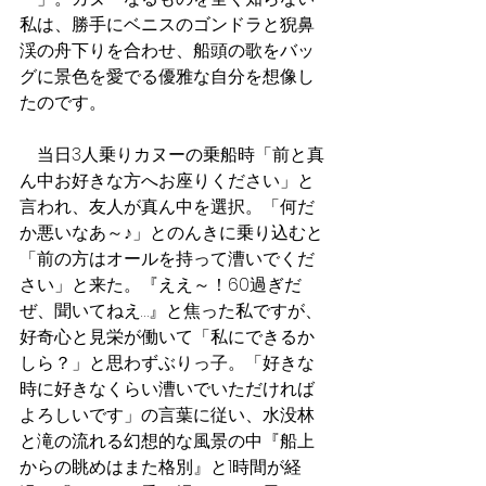
私は、勝手にベニスのゴンドラと猊鼻
渓の舟下りを合わせ、船頭の歌をバッ
グに景色を愛でる優雅な自分を想像し
たのです。
　当日3人乗りカヌーの乗船時「前と真
ん中お好きな方へお座りください」と
言われ、友人が真ん中を選択。「何だ
か悪いなあ～♪」とのんきに乗り込むと
「前の方はオールを持って漕いでくだ
さい」と来た。『ええ～！60過ぎだ
ぜ、聞いてねえ…』と焦った私ですが、
好奇心と見栄が働いて「私にできるか
しら？」と思わずぶりっ子。「好きな
時に好きなくらい漕いでいただければ
よろしいです」の言葉に従い、水没林
と滝の流れる幻想的な風景の中『船上
からの眺めはまた格別』と1時間が経