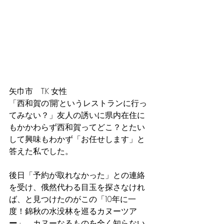
矢巾市　T.K 女性
「西和賀の‘開’というレストランに行っ
てみない？」友人の誘いに県内在住に
もかかわらず西和賀ってどこ？とたい
して興味もわかず「お任せします」と
答えた私でした。
後日「予約が取れなかった」との連絡
を受け、俄然代わる目玉を探さなけれ
ば、と見つけたのがこの「10年に一
度！錦秋の水没林を巡るカヌーツア
ー
」。カヌーなるものを全く知らない