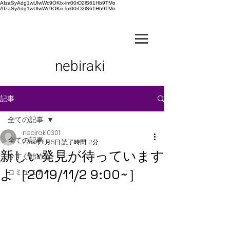
AIzaSyAdg1wUIwWc9OKix-lm00rD2lS61Hb9TMo
AIzaSyAdg1wUIwWc9OKix-lm00rD2lS61Hb9TMo
nebiraki
記事
全ての記事
nebiraki0301
全ての記事
2019年11月5日
読了時間: 2分
新しい発見が待っています
今すぐ始める
よ［2019/11/2 9:00~］
コミュニティ