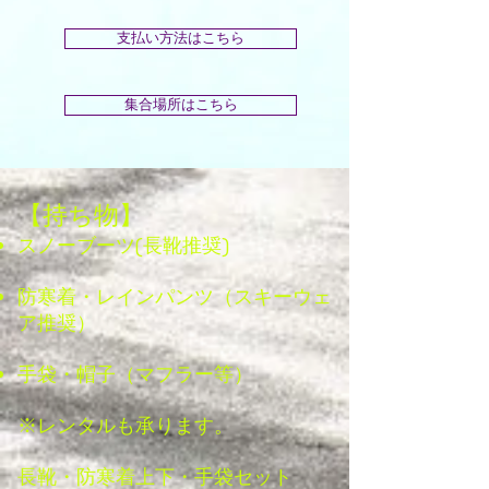
支払い方法はこちら
集合場所はこちら
【持ち物】
​スノーブーツ(長靴推奨)
防寒着・レインパンツ（スキーウェ
ア推奨）
手袋・帽子（マフラー等）
※レンタルも承ります。
​長靴・防寒着上下・手袋セット