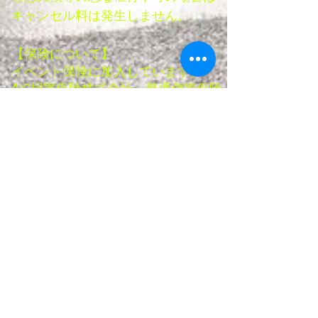
キャンセル料は発生しません。
【保険について】
イベント保険に加入しています。
AIG損害保険株式会社 普通傷害保険
死亡・後遺障害 10,000千円
入院保険金日額 3,000円
通院保険金日額 1,500円
【現地支払い方法について】
現金
クレジットカード（Coiney）
（VIZA、MasterCard、JCB、
American Express、Diners、Discover
がご利用できます）
paypay
メルペイ
のいずれか。