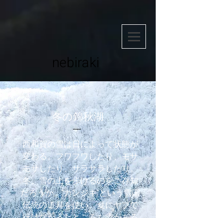
AIzaSyAdg1wUIwWc9OKix-lm00rD2lS61Hb9TMo
AIzaSyAdg1wUIwWc9OKix-lm00rD2lS61Hb9TMo
nebiraki
冬の錦秋湖
西和賀の雪は日によって状態が
変わる。フワフワしたり、モサ
モサしたり、サラサラしたり。​
冬、雪の上を歩けるのをご存知
だろうか。“カンジキ”という雪国
伝統の道具を使い、夏にヤブで
行けなかったところも雪がある