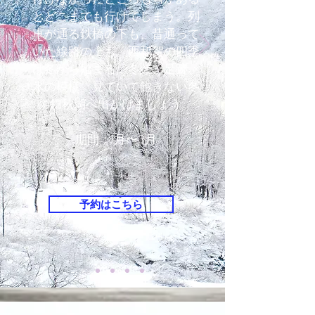
とどこまでも行けてしまう。列
車が通る鉄橋の下も、昔通って
いた線路の上も。西和賀の四季
は冬から始まる。冬芽、足跡、
氷の模様。見ていて飽きない冬
の錦秋湖へ出かけましょう。
​期間：1月〜3月
予約はこちら