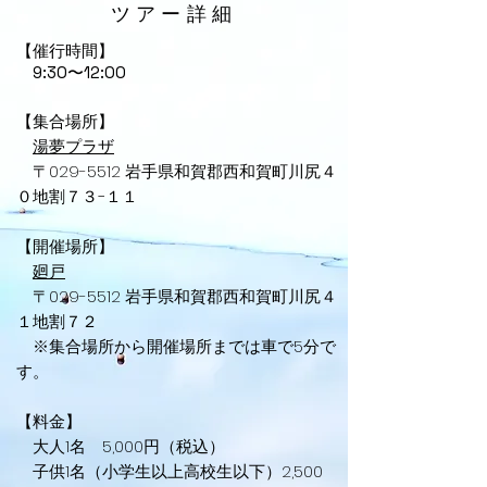
​ツアー詳細
【催行時間】
9:30〜12:00
【集合場所】
湯夢プラザ
〒029-5512 岩手県和賀郡西和賀町川尻４
０地割７３−１１
【開催場所】
廻戸
〒029-5512 岩手県和賀郡西和賀町川尻４
１地割７２
​ ※集合場所から開催場所までは車で5分で
す。
【料金】
大人1名 5,000円（税込）
子供1名（小学生以上高校生以下）2,500