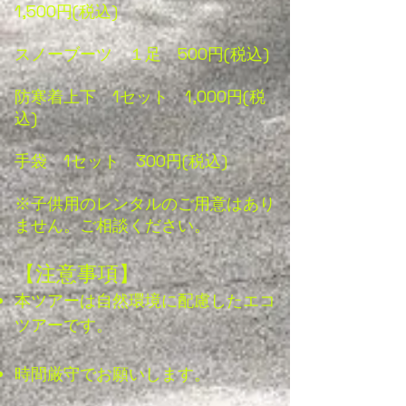
1,500円(税込)
スノーブーツ １足 500円(税込)
防寒着上下 1セット 1,000円(税
込)
手袋 1セット 300円(税込)
​※子供用のレンタルのご用意はあり
ません。ご相談ください。
【注意事項】
本ツアーは自然環境に配慮したエコ
ツアーです。
時間厳守でお願いします。