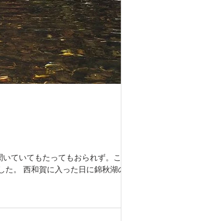
聞いていてもたってもおられず。ここ数
した。 西和賀に入った日に錦秋湖の側の