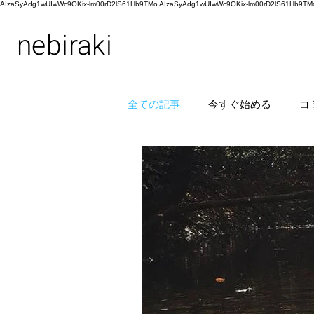
AIzaSyAdg1wUIwWc9OKix-lm00rD2lS61Hb9TMo AIzaSyAdg1wUIwWc9OKix-lm00rD2lS61Hb9TM
nebiraki
全ての記事
今すぐ始める
コ