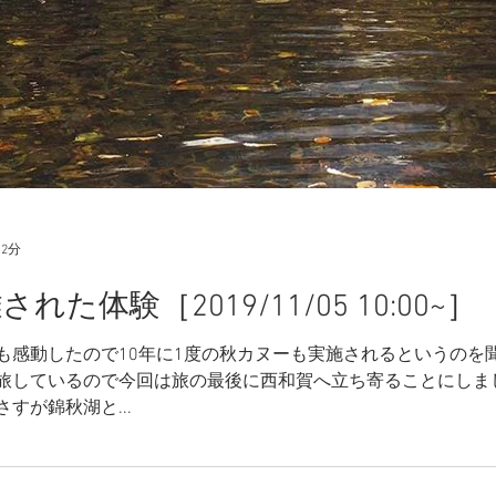
 2分
た体験［2019/11/05 10:00~］
も感動したので10年に1度の秋カヌーも実施されるというのを
旅しているので今回は旅の最後に西和賀へ立ち寄ることにしま
すが錦秋湖と...