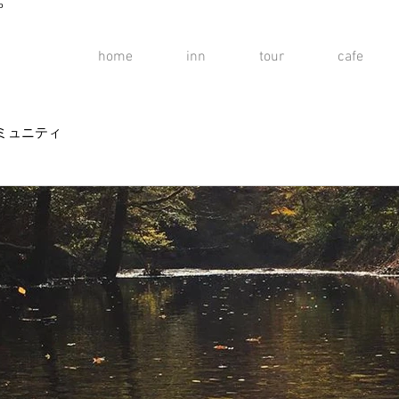
o
home
inn
tour
cafe
ミュニティ