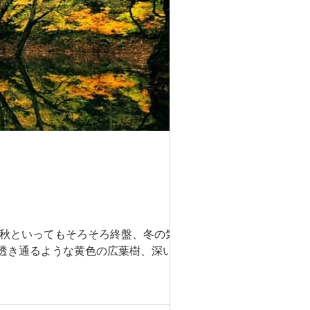
。 秋といってもそろそろ終盤、冬の気配も
透き通るような黄色の広葉樹、深い緑の