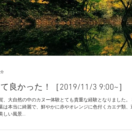
1分
かった！［2019/11/3 9:00~］
西和賀、大自然の中のカヌー体験とても貴重な経験となりました
葉は本当に綺麗で、鮮やかに赤やオレンジに色付くカエデ類、
しい風景...