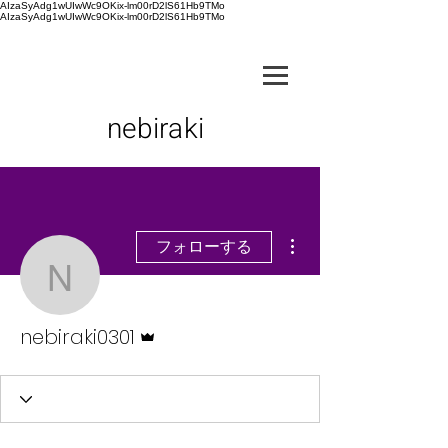
AIzaSyAdg1wUIwWc9OKix-lm00rD2lS61Hb9TMo
AIzaSyAdg1wUIwWc9OKix-lm00rD2lS61Hb9TMo
nebiraki
その他
フォローする
nebiraki0301
管理者
nebiraki0301